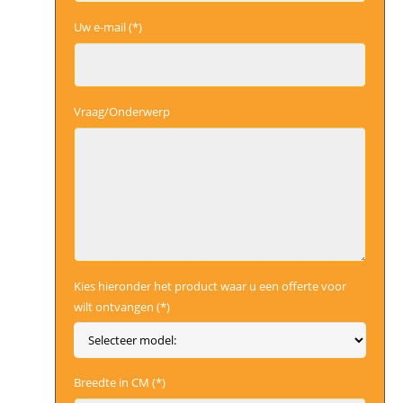
Uw e-mail (*)
Vraag/Onderwerp
Kies hieronder het product waar u een offerte voor
wilt ontvangen (*)
Breedte in CM (*)