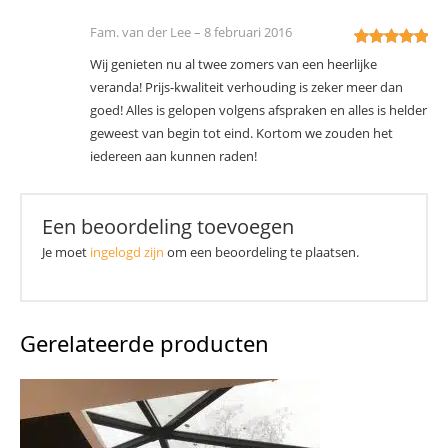
Fam. van der Lee
–
8 februari 2016
Ge
5
uit 5
Wij genieten nu al twee zomers van een heerlijke
veranda! Prijs-kwaliteit verhouding is zeker meer dan
goed! Alles is gelopen volgens afspraken en alles is helder
geweest van begin tot eind. Kortom we zouden het
iedereen aan kunnen raden!
Een beoordeling toevoegen
Je moet
ingelogd zijn
om een beoordeling te plaatsen.
Gerelateerde producten