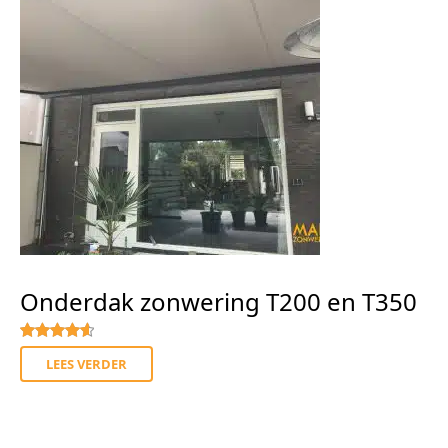
Onderdak zonwering T200 en T350
Gewaardeerd
4.67
uit 5
LEES VERDER