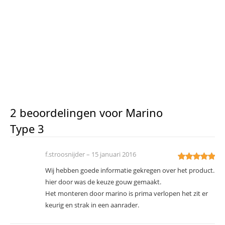
2 beoordelingen voor
Marino
Type 3
f.stroosnijder
–
15 januari 2016
Ge
5
uit 5
Wij hebben goede informatie gekregen over het product.
hier door was de keuze gouw gemaakt.
Het monteren door marino is prima verlopen het zit er
keurig en strak in een aanrader.