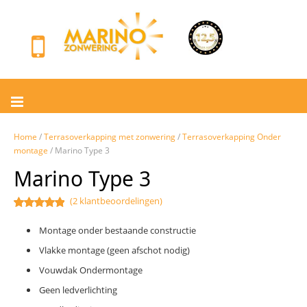
Home
/
Terrasoverkapping met zonwering
/
Terrasoverkapping Onder
montage
/ Marino Type 3
Marino Type 3
(
2
klantbeoordelingen)
Gewaardeerd
2
5.00
op 5
gebaseerd
Montage onder bestaande constructie
op
klant
waarderingen
Vlakke montage (geen afschot nodig)
Vouwdak Ondermontage
Geen ledverlichting