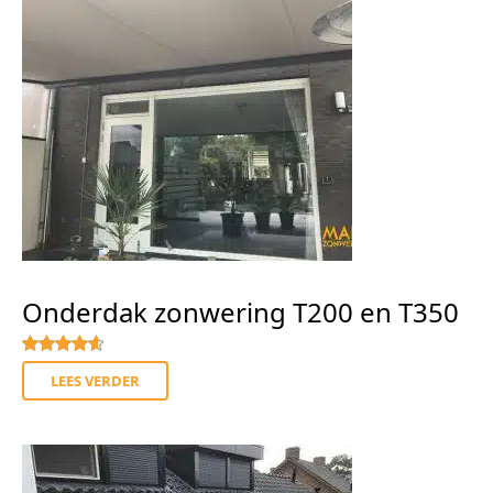
Onderdak zonwering T200 en T350
Gewaardeerd
4.67
uit 5
LEES VERDER