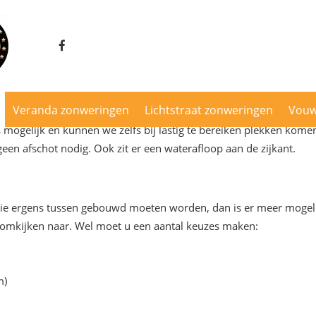
en Montage
s
Veranda zonweringen
Lichtstraat zonweringen
Vou
het geen probleem om een overkapping te bouwen tussen twee b
 mogelijk en kunnen we zelfs bij lastig te bereiken plekken kome
een afschot nodig. Ook zit er een waterafloop aan de zijkant.
die ergens tussen gebouwd moeten worden, dan is er meer mogelij
 omkijken naar. Wel moet u een aantal keuzes maken:
m)