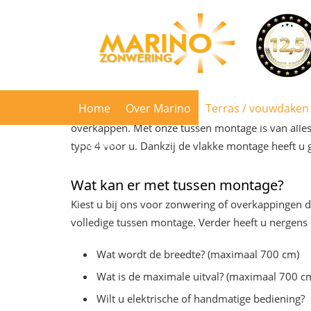
Terrasoverkapping Tuss
Tussen bestaande constructie
Home
Over Marino
Terras / vouwdaken
Voor de professionals van Marino Zonwering is 
overkappen. Met onze tussen montage is van alles
Contact
type 4 voor u. Dankzij de vlakke montage heeft u g
Wat kan er met tussen montage?
Kiest u bij ons voor zonwering of overkappingen 
volledige tussen montage. Verder heeft u nergens
Wat wordt de breedte? (maximaal 700 cm)
Wat is de maximale uitval? (maximaal 700 c
Wilt u elektrische of handmatige bediening?