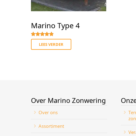
Marino Type 4
Gewaardeerd
5.00
uit 5
LEES VERDER
Over Marino Zonwering
Onze
Over ons
Ter
zon
Assortiment
Ver