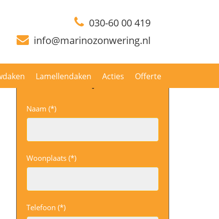
030-60 00 419
info@marinozonwering.nl
wdaken
Lamellendaken
Acties
Offerte
Naam (*)
Woonplaats (*)
Telefoon (*)