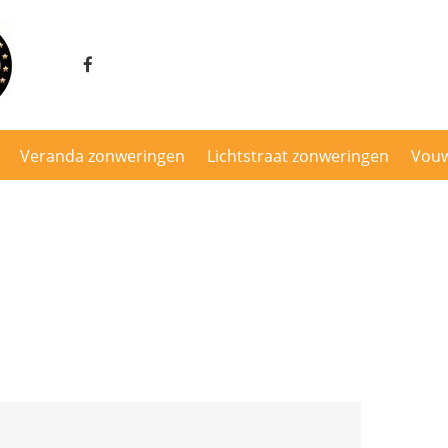
ng Onder montage
/ Lichtstraat Zonwering binnen montage
binnen montage
 Onder montage
Veranda zonweringen
Lichtstraat zonweringen
Vou