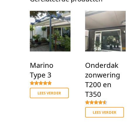
Marino
Onderdak
Type 3
zonwering
T200 en
Gewaardeerd
5.00
uit 5
T350
LEES VERDER
Gewaardeer
4.67
uit 5
LEES VERDER