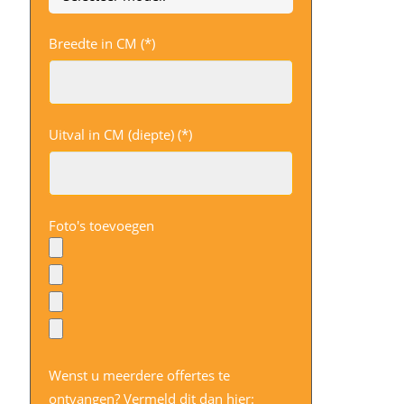
Breedte in CM (*)
Uitval in CM (diepte) (*)
Foto's toevoegen
Wenst u meerdere offertes te
ontvangen? Vermeld dit dan hier: