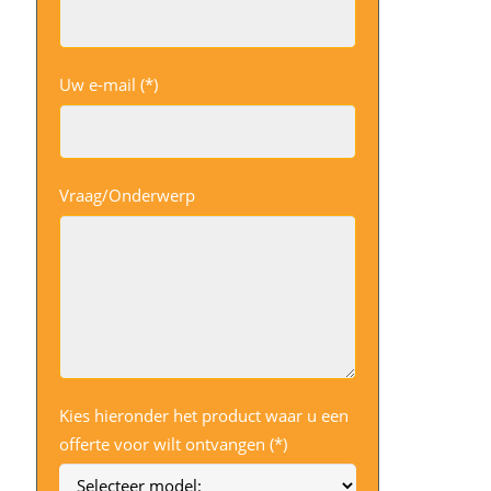
Uw e-mail (*)
Vraag/Onderwerp
Kies hieronder het product waar u een
offerte voor wilt ontvangen (*)