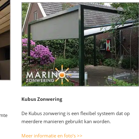
Kubus Zonwering
De Kubus zonwering is een flexibel systeem dat op
rmte
meerdere manieren gebruikt kan worden.
Meer informatie en foto’s >>