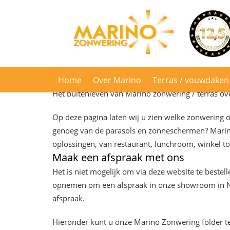
Zakelijk
Zakelijke zonwering oplossin
Home
Over Marino
Terras / vouwdaken
Het buitenleven van Marino zonwering / terras ov
Contact
Op deze pagina laten wij u zien welke zonwering 
genoeg van de parasols en zonneschermen? Marino
oplossingen, van restaurant, lunchroom, winkel to
Maak een afspraak met ons
Het is niet mogelijk om via deze website te bestel
opnemen om een afspraak in onze showroom in Ni
afspraak.
Hieronder kunt u onze Marino Zonwering folder t