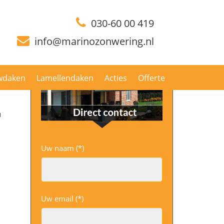
Home
Over Marino Zonwering
Zakelijk
030-60 00 419
info@marinozonwering.nl
wdaken
Lamellendaken
Acties
Offerte
u
Uw naam (*)
Uw email (*)