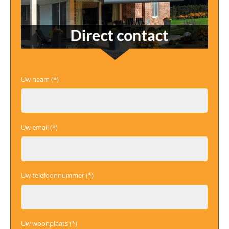
Uw naam (*)
Uw email (*)
Uw telefoonnummer (*)
Uw woonplaats (*)