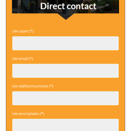
Uw naam (*)
Uw email (*)
Uw telefoonnummer (*)
Uw woonplaats (*)